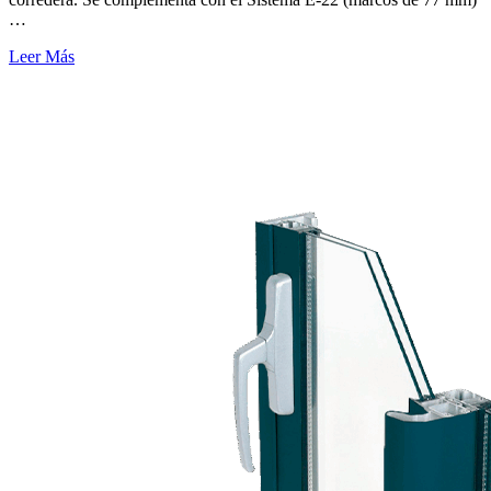
…
Leer Más