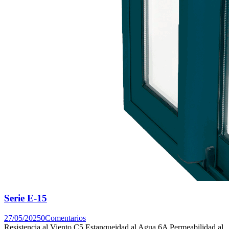
Serie E-15
27/05/2025
0
Comentarios
Resistencia al Viento C5 Estanqueidad al Agua 6A Permeabilidad al