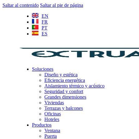
Saltar al contenido
Saltar al pie de página
EN
FR
PT
ES
Soluciones
Diseño y estética
Eficiencia energética
Aislamiento térmico y acústico
Seguridad y confort
Grandes dimensiones
Viviendas
Terrazas y balcones
Oficinas
Hoteles
Productos
Ventana
Puerta