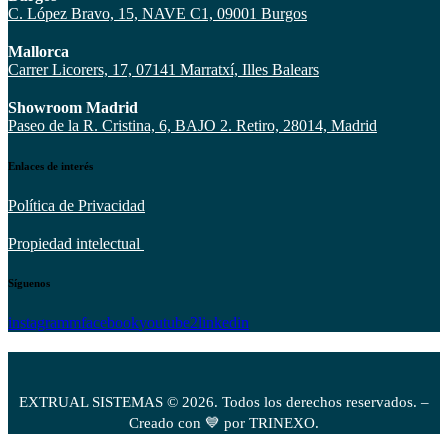
C. López Bravo, 15, NAVE C1, 09001 Burgos
Mallorca
Carrer Licorers, 17, 07141 Marratxí, Illes Balears
Showroom Madrid
Paseo de la R. Cristina, 6, BAJO 2. Retiro, 28014, Madrid
Enlaces de interés
Política de Privacidad
Propiedad intelectual
Síguenos
instagramm
facebook
youtube2
linkedin
EXTRUAL SISTEMAS © 2026. Todos los derechos reservados. –
Creado con 💙 por TRINEXO.