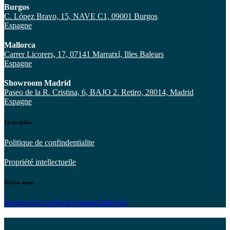
Burgos
C. López Bravo, 15, NAVE C1, 09001 Burgos
Espagne
Mallorca
Carrer Licorers, 17, 07141 Marratxí, Illes Balears
Espagne
Showroom Madrid
Paseo de la R. Cristina, 6, BAJO 2. Retiro, 28014, Madrid
Espagne
Liens utiles
Politique de confindentialite
Propriété intellectuelle
Suivez-nous
instagramm
facebook
youtube2
linkedin