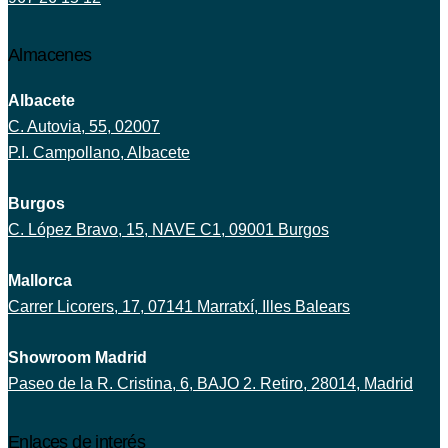
Almacenes
Albacete
C. Autovia, 55, 02007
P.I. Campollano, Albacete
Burgos
C. López Bravo, 15, NAVE C1, 09001 Burgos
Mallorca
Carrer Licorers, 17, 07141 Marratxí, Illes Balears
Showroom Madrid
Paseo de la R. Cristina, 6, BAJO 2. Retiro, 28014, Madrid
Enlaces de interés