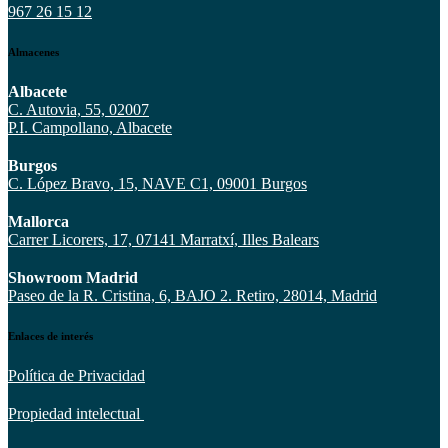
967 26 15 12
Almacenes
Albacete
C. Autovia, 55, 02007
P.I. Campollano, Albacete
Burgos
C. López Bravo, 15, NAVE C1, 09001 Burgos
Mallorca
Carrer Licorers, 17, 07141 Marratxí, Illes Balears
Showroom Madrid
Paseo de la R. Cristina, 6, BAJO 2. Retiro, 28014, Madrid
Enlaces de interés
Política de Privacidad
Propiedad intelectual