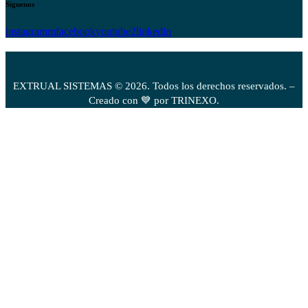
Síguenos
instagramm
facebook
youtube2
linkedin
EXTRUAL SISTEMAS © 2026. Todos los derechos reservados. –
Creado con 💙 por TRINEXO.