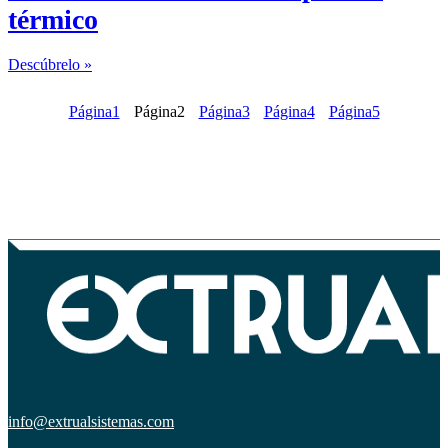
térmico
Descúbrelo »
Página
1
Página
2
Página
3
Página
4
Página
5
info@extrualsistemas.com