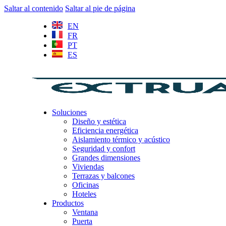
Saltar al contenido
Saltar al pie de página
EN
FR
PT
ES
Soluciones
Diseño y estética
Eficiencia energética
Aislamiento térmico y acústico
Seguridad y confort
Grandes dimensiones
Viviendas
Terrazas y balcones
Oficinas
Hoteles
Productos
Ventana
Puerta