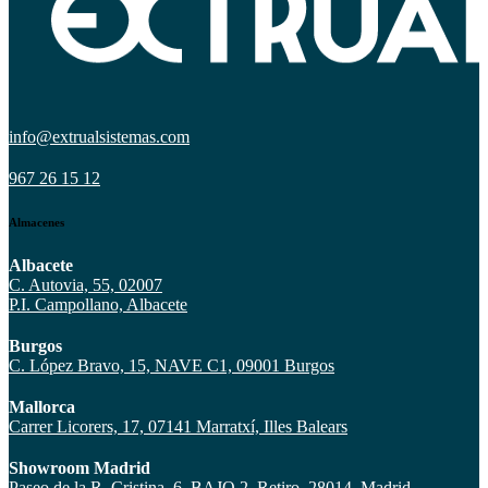
info@extrualsistemas.com
967 26 15 12
Almacenes
Albacete
C. Autovia, 55, 02007
P.I. Campollano, Albacete
Burgos
C. López Bravo, 15, NAVE C1, 09001 Burgos
Mallorca
Carrer Licorers, 17, 07141 Marratxí, Illes Balears
Showroom Madrid
Paseo de la R. Cristina, 6, BAJO 2. Retiro, 28014, Madrid