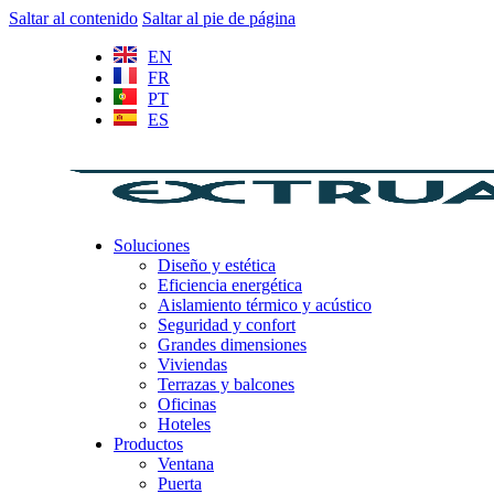
Saltar al contenido
Saltar al pie de página
EN
FR
PT
ES
Soluciones
Diseño y estética
Eficiencia energética
Aislamiento térmico y acústico
Seguridad y confort
Grandes dimensiones
Viviendas
Terrazas y balcones
Oficinas
Hoteles
Productos
Ventana
Puerta