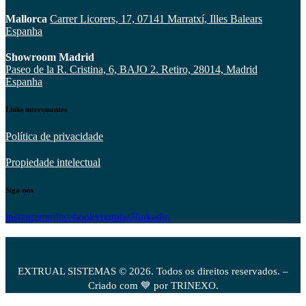
Mallorca
Carrer Licorers, 17, 07141 Marratxí, Illes Balears
Espanha
Showroom Madrid
Paseo de la R. Cristina, 6, BAJO 2. Retiro, 28014, Madrid
Espanha
Links interessantes
Política de privacidade
Propiedade intelectual
Siga-nos
instagramm
facebook
youtube2
linkedin
EXTRUAL SISTEMAS © 2026. Todos os direitos reservados. –
Criado com 💙 por TRINEXO.