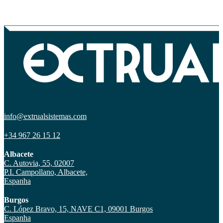
info@extrualsistemas.com
+34 967 26 15 12
Albacete
C. Autovia, 55, 02007
P.I. Campollano, Albacete,
Espanha
Burgos
C. López Bravo, 15, NAVE C1, 09001 Burgos
Espanha