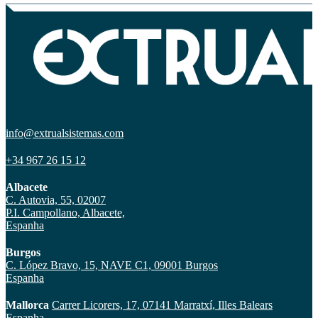
info@extrualsistemas.com
+34 967 26 15 12
Albacete
C. Autovia, 55, 02007
P.I. Campollano, Albacete,
Espanha
Burgos
C. López Bravo, 15, NAVE C1, 09001 Burgos
Espanha
Mallorca
Carrer Licorers, 17, 07141 Marratxí, Illes Balears
Espanha